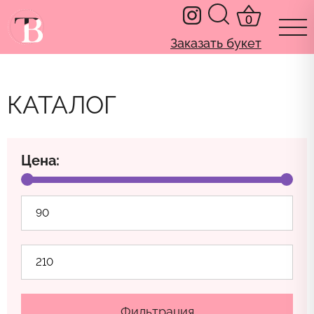
0
Заказать букет
КАТАЛОГ
Цена:
Мин
цен
Мак
цен
Фильтрация