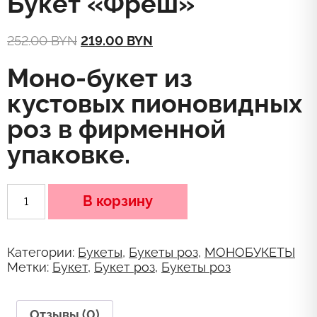
Букет «Фреш»
Original
Current
252.00
BYN
219.00
BYN
price
price
was:
is:
Моно-букет из
252.00 BYN.
219.00 BYN.
кустовых пионовидных
роз в фирменной
упаковке.
Количество
В корзину
товара
Букет
«Фреш»
Категории:
Букеты
,
Букеты роз
,
МОНОБУКЕТЫ
Метки:
Букет
,
Букет роз
,
Букеты роз
Отзывы (0)