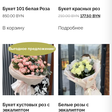
Букет 101 белая Роза
Букет красных роз
Original
Curren
850.00
BYN
210.00
BYN
177.50
BYN
price
price
was:
is:
В корзину
Подробнее
210.00 BYN.
177.50
Выгодное предложение!
Букет кустовых роз с
Белые розы с
эвкалиптом
эвкалиптом