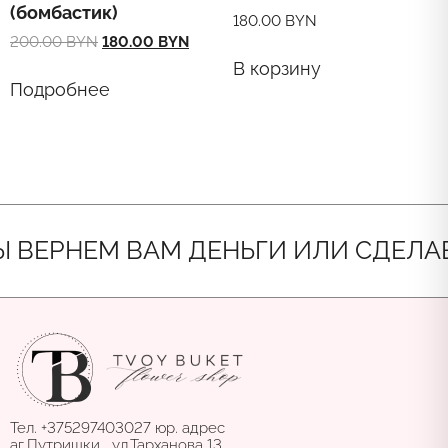
(бомбастик)
180.00
BYN
Original
Current
200.00
BYN
180.00
BYN
price
price
В корзину
was:
is:
Подробнее
200.00 BYN.
180.00 BYN.
РНЕМ ВАМ ДЕНЬГИ ИЛИ СДЕЛАЕМ Н
Тел. +375297403027 юр. адрес
аг.Путришки , ул.Тарханова,13