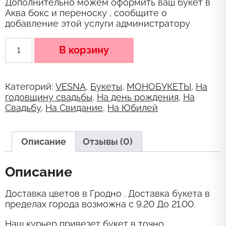
Дополнительно можем оформить ваш букет в
Аква бокс и переноску , сообщите о
добавление этой услуги администратору
Количество
В корзину
товара
Букет
из
ромашковой
Категорий:
VESNA
,
Букеты
,
МОНОБУКЕТЫ
,
На
хризантемы
годовщину свадьбы
,
На день рождения
,
На
Свадьбу
,
На Свидание
,
На Юбилей
Описание
Отзывы (0)
Описание
Доставка цветов в Гродно . Доставка букета в
пределах города возможна с 9.20 До 21.00.
Наш курьер привезет букет в точно