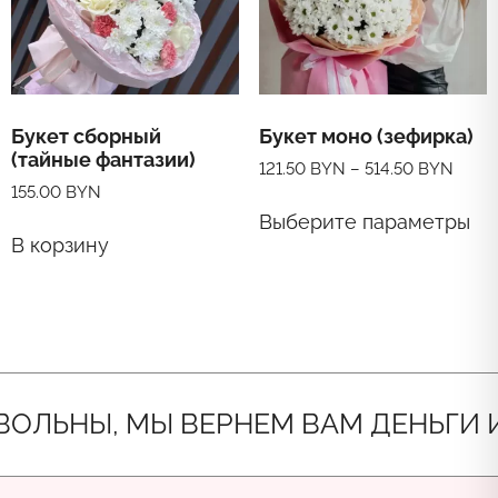
Букет сборный
Букет моно (зефирка)
(тайные фантазии)
121.50
BYN
–
514.50
BYN
155.00
BYN
Эт
Выберите параметры
то
В корзину
им
не
ва
Оп
мо
вы
на
ст
ЬНЫ, МЫ ВЕРНЕМ ВАМ ДЕНЬГИ ИЛИ 
то