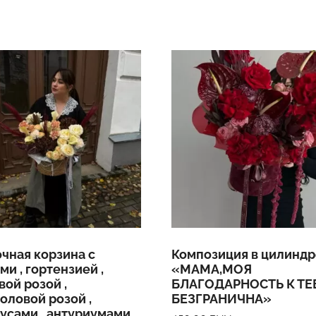
чная корзина с
Композиция в цилинд
ми , гортензией ,
«МАМА,МОЯ
вой розой ,
БЛАГОДАРНОСТЬ К ТЕ
оловой розой ,
БЕЗГРАНИЧНА»
усами , антуриумами