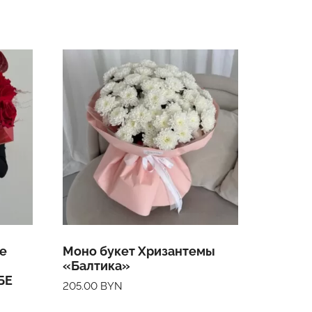
ре
Моно букет Хризантемы
«Балтика»
БЕ
205.00
BYN