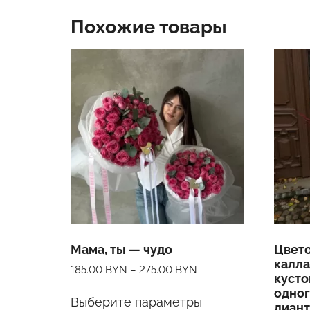
Похожие товары
Мама, ты — чудо
Цвето
калла
185.00
BYN
–
275.00
BYN
кусто
Этот
одног
Выберите параметры
товар
диант