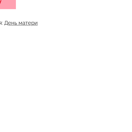
у
я:
День матери