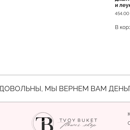
имеет
и ле
несколько
454.0
вариаций.
Опции
В кор
можно
выбрать
на
странице
товара.
ЛЬНЫ, МЫ ВЕРНЕМ ВАМ ДЕНЬГИ ИЛИ