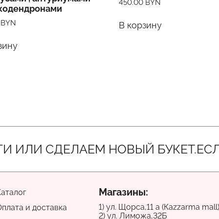
450.00
BYN
укодендронами
0
BYN
В корзину
зину
 СДЕЛАЕМ НОВЫЙ БУКЕТ.
ЕСЛИ В Т
Магазины:
Каталог
1) ул. Щорса,11 а (Каzzarma mall
Оплата и доставка
2) ул. Лиможа,32Б