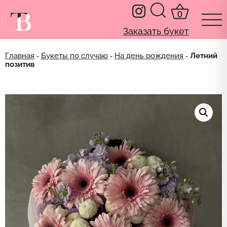
0
Заказать букет
Главная
‐
Букеты по случаю
‐
На день рождения
‐ Летний
позитив